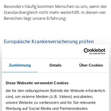
Besonders häufig kommen Menschen zu uns, wenn der
Standardvergleich nicht mehr weiterhilft. In diesen vier
Bereichen liegt unsere Erfahrung:
Europäische Krankenversicherung prüfen
Eine europäische Krankenversicherung kann in
bestimmten Situationen eine sinnvolle Absicherung
sein – etwa bei Auslandsbezug, Selbständigkeit oder
Zustimmung
Details
Über Cookies
schwieriger Aufnahme in deutsche Systeme. Sie ersetzt
jedoch nicht automatisch eine deutsche GKV oder PKV.
Wir prüfen ehrlich, ob diese Lösung zu Ihrem Fall passt,
Diese Webseite verwendet Cookies
und sagen Ihnen offen, wo ihre Grenzen liegen.
die für den reibungslosen Betrieb der Website erforderlich
Europäische Krankenversicherung prüfen
sind, um externe Medien (z.B. Videos) anzubieten,
unsere Website zu verbessern und für Sie relevante
Internationale Krankenversicherung
Werbung auf Social Media und Partnerwebsites
vergleichen