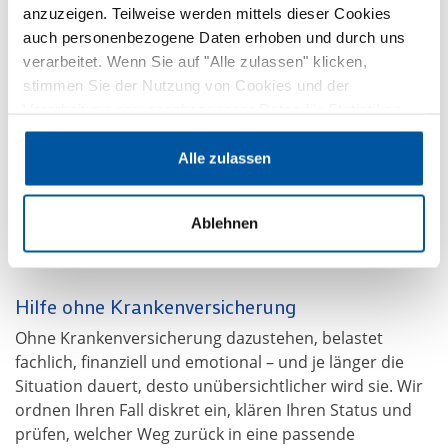
anzuzeigen. Teilweise werden mittels dieser Cookies
Wenn Sie im Ausland leben, remote arbeiten oder
auch personenbezogene Daten erhoben und durch uns
zwischen mehreren Ländern wechseln, reicht ein
verarbeitet. Wenn Sie auf "Alle zulassen" klicken,
Standardtarif meist nicht aus. Entscheidend sind
stimmen Sie der Nutzung von Cookies und der
Geltungsbereich, Laufzeit, Gesundheitsfragen und die
Verarbeitung personenbezogener Daten für Statistiken,
Frage, was bei einer Rückkehr nach Deutschland gilt.
Werbung und externe Medien zu. Sie können diese
Wir vergleichen internationale Lösungen und achten
Einstellungen jederzeit wieder ändern. Wenn Sie auf
Alle zulassen
darauf, dass diese Punkte zusammenpassen.
„Ablehnen“ klicken, beschränken wir uns auf die
technisch notwendigen Cookies. Weitere Informationen
Internationale Krankenversicherung vergleichen
Ablehnen
zur Verarbeitung personenbezogener Daten auf dieser
Website finden Sie unter
Datenschutz
.
Hilfe ohne Krankenversicherung
Ohne Krankenversicherung dazustehen, belastet
fachlich, finanziell und emotional – und je länger die
Situation dauert, desto unübersichtlicher wird sie. Wir
ordnen Ihren Fall diskret ein, klären Ihren Status und
prüfen, welcher Weg zurück in eine passende