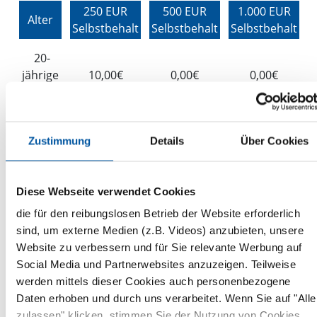
250 EUR
500 EUR
1.000 EUR
Alter
Selbstbehalt
Selbstbehalt
Selbstbehalt
20-
jährige
10,00€
0,00€
0,00€
Person
30-
jährige
10,00€
0,00
0,00€
Zustimmung
Details
Über Cookies
Person
40-
Diese Webseite verwendet Cookies
jährige
10,00€
0,00€
0,00€
die für den reibungslosen Betrieb der Website erforderlich
Person
sind, um externe Medien (z.B. Videos) anzubieten, unsere
Website zu verbessern und für Sie relevante Werbung auf
50-
Social Media und Partnerwebsites anzuzeigen. Teilweise
jährige
10,00€
0,00€
0,00€
werden mittels dieser Cookies auch personenbezogene
Person
Daten erhoben und durch uns verarbeitet. Wenn Sie auf "Alle
60-
zulassen" klicken, stimmen Sie der Nutzung von Cookies