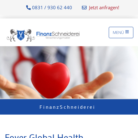
0831 / 930 62 440
Jetzt anfragen!
MENÜ
FinanzSchneiderei
Foyer Global Health