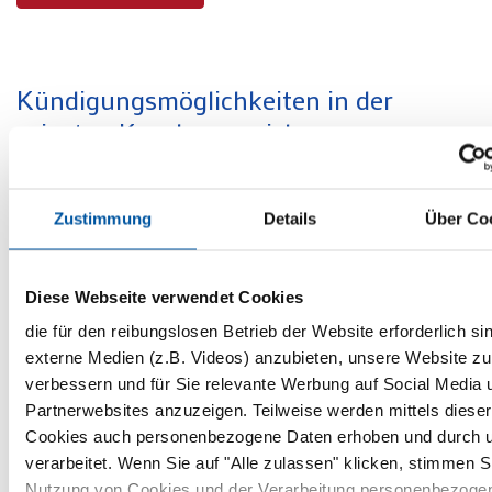
Kündigungsmöglichkeiten in der
privaten Krankenversicherung.
Wer seine
private Krankenversicherung
kündigen
möchte, muss die geltenden
Zustimmung
Details
Über Co
Kündigungsfristen beachten. Die Kündigungsregeln
sind im
Versicherungsvertragsgesetz (VVG)
festgelegt
und unterscheiden sich je nach Kündigungsart. Eine
Diese Webseite verwendet Cookies
verpasste Frist kann dazu führen, dass der
die für den reibungslosen Betrieb der Website erforderlich si
Vertrag
automatisch um ein weiteres Jahr verlängert
externe Medien (z.B. Videos) anzubieten, unsere Website zu
wird
.
verbessern und für Sie relevante Werbung auf Social Media 
Im Folgenden erfahren Sie, wie lange die
Partnerwebsites anzuzeigen. Teilweise werden mittels dieser
Kündigungsfrist in der PKV ist, wann eine ordentliche
Cookies auch personenbezogene Daten erhoben und durch 
Kündigung oder ein Sonderkündigungsrecht gilt und
verarbeitet. Wenn Sie auf "Alle zulassen" klicken, stimmen S
was passiert, wenn die Frist versäumt wird.
Nutzung von Cookies und der Verarbeitung personenbezoge