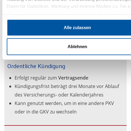
Daten für Statistiken, Werbung und externe Medien zu. Sie 
Unterschied zwischen ordentlicher und
diese Einstellungen jederzeit wieder ändern. Wenn Sie auf
außerordentlicher Kündigung
„Ablehnen“ klicken, beschränken wir uns auf die technisch
Grundsätzlich gibt es zwei Möglichkeiten, eine
private
notwendigen Cookies. Weitere Informationen zur Verarbeitun
Alle zulassen
Krankenversicherung zu kündigen
:
personenbezogener Daten auf dieser Website finden Sie
unter
Datenschutz
.
Ablehnen
Ordentliche Kündigung
Erfolgt regulär zum
Vertragsende
Kündigungsfrist beträgt drei Monate vor Ablauf
des Versicherungs- oder Kalenderjahres
Kann genutzt werden, um in eine andere PKV
oder in die GKV zu wechseln