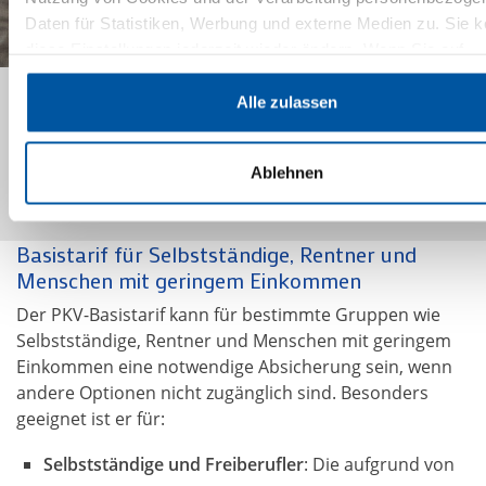
Daten für Statistiken, Werbung und externe Medien zu. Sie 
diese Einstellungen jederzeit wieder ändern. Wenn Sie auf
„Ablehnen“ klicken, beschränken wir uns auf die technisch
notwendigen Cookies. Weitere Informationen zur Verarbeitun
Alle zulassen
Der Basistarif kann eine Absicherungslösung sein,
personenbezogener Daten auf dieser Website finden Sie
doch aufgrund hoher Kosten und möglicher
unter
Datenschutz
.
Nachzahlungen ist eine sorgfältige Beratung
Ablehnen
entscheidend.
Basistarif für Selbstständige, Rentner und
Menschen mit geringem Einkommen
Der PKV-Basistarif kann für bestimmte Gruppen wie
Selbstständige, Rentner und Menschen mit geringem
Einkommen eine notwendige Absicherung sein, wenn
andere Optionen nicht zugänglich sind. Besonders
geeignet ist er für:
Selbstständige und Freiberufler
: Die aufgrund von