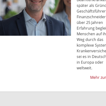
später als Grün
Geschäftsführer
Finanzschneidere
über 25 Jahren
Erfahrung beglei
Menschen auf i
Weg durch das
komplexe Syste
Krankenversich
sei es in Deutsc
in Europa oder
weltweit.
Mehr zu