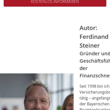
KOSTENLOS INFORMIEREN
Autor:
Ferdinand
Steiner
Gründer un
Geschäftsfü
der
Finanzschne
Seit 1998 bin ich
Versicherungsb
tätig – angefang
der Bayerischen
Beamtenkranken